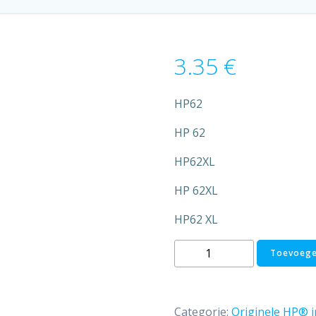
3.35
€
HP62
HP 62
HP62XL
HP 62XL
HP62 XL
HP
Toevoege
nr.62
XL
(kleur
Categorie:
Originele HP® i