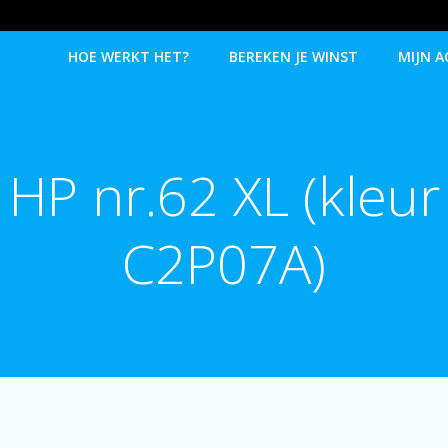
HOE WERKT HET?
BEREKEN JE WINST
MIJN 
HP nr.62 XL (kleur
C2P07A)