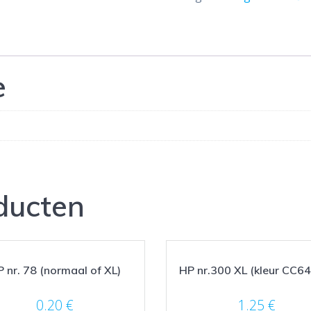
C2P07A)
aantal
e
ducten
 nr. 78 (normaal of XL)
HP nr.300 XL (kleur CC6
0.20
€
1.25
€