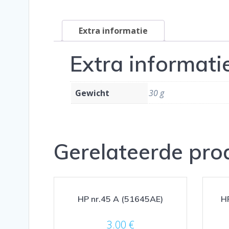
Extra informatie
Extra informati
Gewicht
30 g
Gerelateerde pro
HP nr.45 A (51645AE)
HP
3.00
€