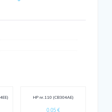
44EE)
HP nr.110 (CB304AE)
0.05
€