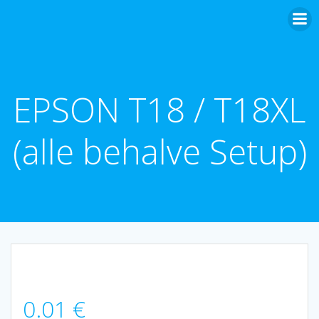
Ga
naar
de
inhoud
EPSON T18 / T18XL
(alle behalve Setup)
0.01
€