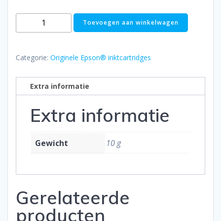
EPSON
Toevoegen aan winkelwagen
T18
/
T18XL
Categorie:
Originele Epson® inktcartridges
(alle
behalve
Extra informatie
Setup)
aantal
Extra informatie
Gewicht
10 g
Gerelateerde
producten