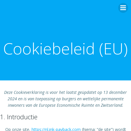
Ga
naar
de
inhoud
Cookiebeleid (EU)
Deze Cookieverklaring is voor het laatst geüpdatet op 13 december
2024 en is van toepassing op burgers en wettelijke permanente
inwoners van de Europese Economische Ruimte en Zwitserland.
1. Introductie
Op onze site,
https://nl.ink-payback.com
(hierna: “de site”) wordt